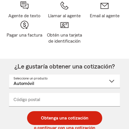
Agente de texto
Llamar al agente
Email al agente
Pagar una factura
Obtén una tarjeta
de identificación
¿Le gustaría obtener una cotización?
Seleccione un producto
Seleccione
un
nombre
de
producto
del
Código postal
Ingresa
Ingresa
_____
menú
un
un
desplegable
código
código
postal
postal
Obtenga una cotización
de
de
5
5
o continuar con una cotización