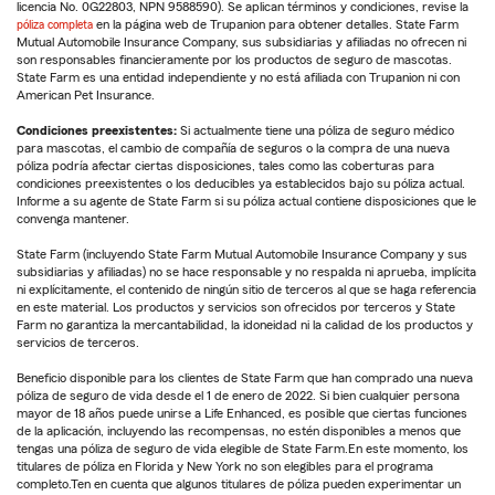
licencia No. 0G22803, NPN 9588590). Se aplican términos y condiciones, revise la
póliza completa
en la página web de Trupanion para obtener detalles. State Farm
Mutual Automobile Insurance Company, sus subsidiarias y afiliadas no ofrecen ni
son responsables financieramente por los productos de seguro de mascotas.
State Farm es una entidad independiente y no está afiliada con Trupanion ni con
American Pet Insurance.
Condiciones preexistentes:
Si actualmente tiene una póliza de seguro médico
para mascotas, el cambio de compañía de seguros o la compra de una nueva
póliza podría afectar ciertas disposiciones, tales como las coberturas para
condiciones preexistentes o los deducibles ya establecidos bajo su póliza actual.
Informe a su agente de State Farm si su póliza actual contiene disposiciones que le
convenga mantener.
State Farm (incluyendo State Farm Mutual Automobile Insurance Company y sus
subsidiarias y afiliadas) no se hace responsable y no respalda ni aprueba, implícita
ni explícitamente, el contenido de ningún sitio de terceros al que se haga referencia
en este material. Los productos y servicios son ofrecidos por terceros y State
Farm no garantiza la mercantabilidad, la idoneidad ni la calidad de los productos y
servicios de terceros.
Beneficio disponible para los clientes de State Farm que han comprado una nueva
póliza de seguro de vida desde el 1 de enero de 2022. Si bien cualquier persona
mayor de 18 años puede unirse a Life Enhanced, es posible que ciertas funciones
de la aplicación, incluyendo las recompensas, no estén disponibles a menos que
tengas una póliza de seguro de vida elegible de State Farm.En este momento, los
titulares de póliza en Florida y New York no son elegibles para el programa
completo.Ten en cuenta que algunos titulares de póliza pueden experimentar un