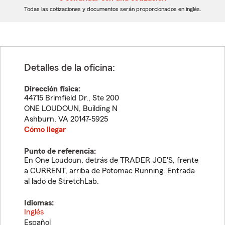
dígitos
dígitos
Todas las cotizaciones y documentos serán proporcionados en inglés.
Detalles de la oficina:
Dirección física:
44715 Brimfield Dr., Ste 200
ONE LOUDOUN, Building N
Ashburn
,
VA
20147-5925
Cómo llegar
Punto de referencia:
En One Loudoun, detrás de TRADER JOE'S, frente
a CURRENT, arriba de Potomac Running. Entrada
al lado de StretchLab.
Idiomas:
Inglés
Español