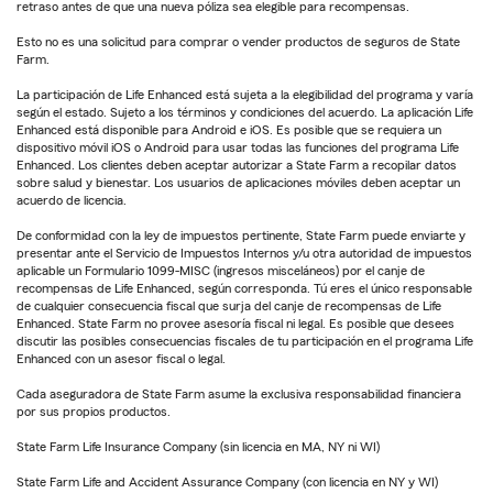
retraso antes de que una nueva póliza sea elegible para recompensas.
Esto no es una solicitud para comprar o vender productos de seguros de State
Farm.
La participación de Life Enhanced está sujeta a la elegibilidad del programa y varía
según el estado. Sujeto a los términos y condiciones del acuerdo. La aplicación Life
Enhanced está disponible para Android e iOS. Es posible que se requiera un
dispositivo móvil iOS o Android para usar todas las funciones del programa Life
Enhanced. Los clientes deben aceptar autorizar a State Farm a recopilar datos
sobre salud y bienestar. Los usuarios de aplicaciones móviles deben aceptar un
acuerdo de licencia.
De conformidad con la ley de impuestos pertinente, State Farm puede enviarte y
presentar ante el Servicio de Impuestos Internos y/u otra autoridad de impuestos
aplicable un Formulario 1099-MISC (ingresos misceláneos) por el canje de
recompensas de Life Enhanced, según corresponda. Tú eres el único responsable
de cualquier consecuencia fiscal que surja del canje de recompensas de Life
Enhanced. State Farm no provee asesoría fiscal ni legal. Es posible que desees
discutir las posibles consecuencias fiscales de tu participación en el programa Life
Enhanced con un asesor fiscal o legal.
Cada aseguradora de State Farm asume la exclusiva responsabilidad financiera
por sus propios productos.
State Farm Life Insurance Company (sin licencia en MA, NY ni WI)
State Farm Life and Accident Assurance Company (con licencia en NY y WI)