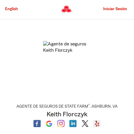
Pasar
al
English
Iniciar Sesión
contenido
principal
Comienzo
del
contenido
principal
®
AGENTE DE SEGUROS DE STATE FARM
,
ASHBURN
, VA
Keith Florczyk